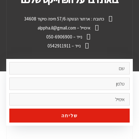
כתובת : ארתור הנטקה 57/6 חיפה מיקוד 34608
אימייל – alppha.il@gmail.com
נייד – 050-6906900
נייד – 0542911911
שליחה