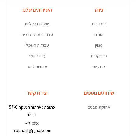
ניווט
השירותים שלנו
דף הבית
שיפוצים כלליים
אודות
עבודות אינסטלציה
מגזין
עבודות חשמל
פרוייקטים
עבודת גמר
צרו קשר
עבודות גבס
שירותים נוספים
יצירת קשר
אחזקת מבנים
כתובת : ארתור הנטקה 57/6
חיפה
אימייל –
alppha.il@gmail.com