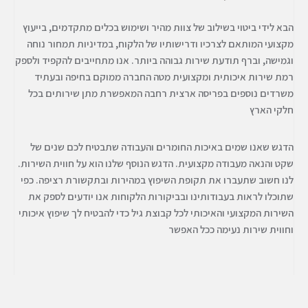
הוסף קו תחתון לקישורים
format_underlined
הבא לידי ביטוי בשילוב של צוות מהיר ושימוש בכלים מתקדמים, בייעוץ
סמן קישורים
font_download
מקצועי המותאם לצרכיו ודרישותיו של הלקוח, במדיניות תמחור נוחה
לאפס
cached
וגמישה, וברף תודעת שירות גבוהה ביותר. אנו מתחייבים להקפיד ולספק
את
רמת שירות איכותית ומקצועית מטה החברה ממוקם בחיפה ובעתיד
כל
משרדים נוספים בפריסה ארצית רחבה המאפשרת מתן שירותים בכל
האפשרויות
חלקי הארץ
הדגש שאנו שמים באיכות החומרים והעבודה שתבטיח לכם שנים של
שקט והנאה מעבודה מקצועית. הדגש הנוסף שלנו הוא על חווית השירות.
לנו חשוב שתעברו את תקופת השיפוץ במהירות ובתקשורת רציפה. כפי
שתוכלו לראות בעבודותינו ובביקורות הלקוחות אנו יודעים לספק את
השירות המקצועי והאיכותי לכל קבוצת גיל כדי להבטיח לך שיפוץ איכותי
וחווית שירות נעימה ככל האפשר